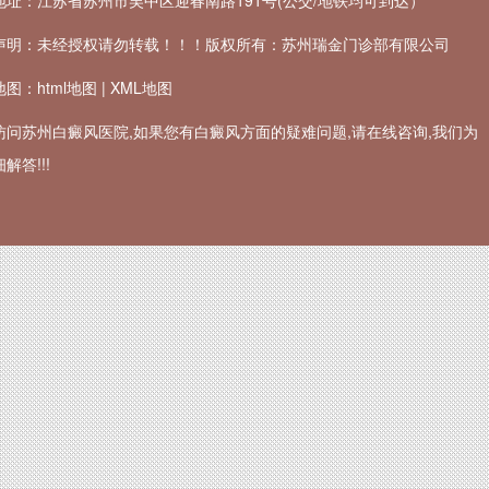
地址：江苏省苏州市吴中区迎春南路191号(公交/地铁均可到达）
声明：未经授权请勿转载！！！版权所有：苏州瑞金门诊部有限公司
地图：
html地图
|
XML地图
访问苏州白癜风医院,如果您有白癜风方面的疑难问题,请在线咨询,我们为
解答!!!