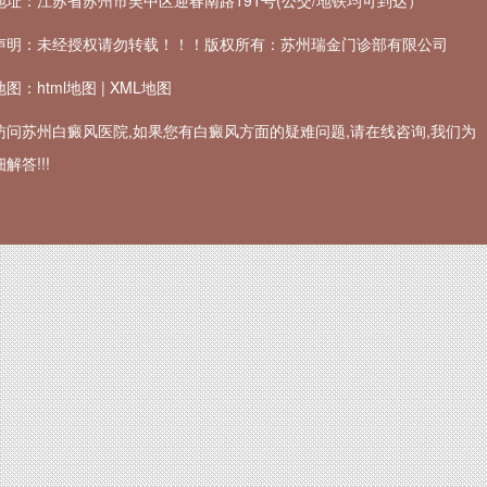
地址：江苏省苏州市吴中区迎春南路191号(公交/地铁均可到达）
声明：未经授权请勿转载！！！版权所有：苏州瑞金门诊部有限公司
地图：
html地图
|
XML地图
访问苏州白癜风医院,如果您有白癜风方面的疑难问题,请在线咨询,我们为
解答!!!