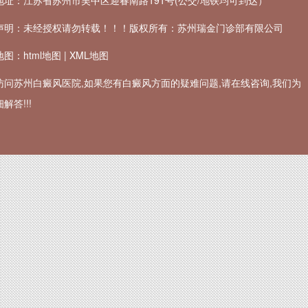
地址：江苏省苏州市吴中区迎春南路191号(公交/地铁均可到达）
声明：未经授权请勿转载！！！版权所有：苏州瑞金门诊部有限公司
地图：
html地图
|
XML地图
访问苏州白癜风医院,如果您有白癜风方面的疑难问题,请在线咨询,我们为
解答!!!